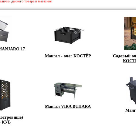
личии данного товара в магазине.
IMANJARO 17
Мангал - очаг КОСТЁР
Садовый оч
КОСТ
Мангал VIRA BUHARA
Манг
костровище)
- КУБ