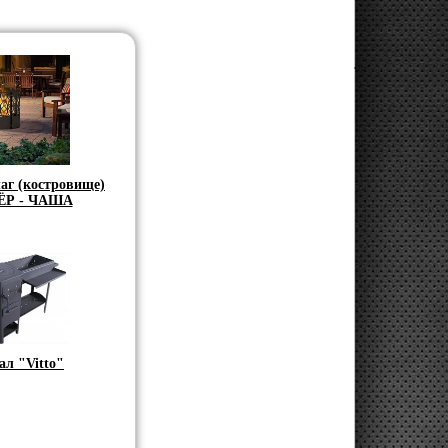
аг (костровище)
ЁР - ЧАША
ал "Vitto"