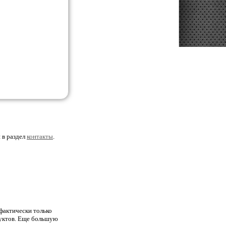
 в раздел
контакты
.
фактически только
одуктов. Еще большую