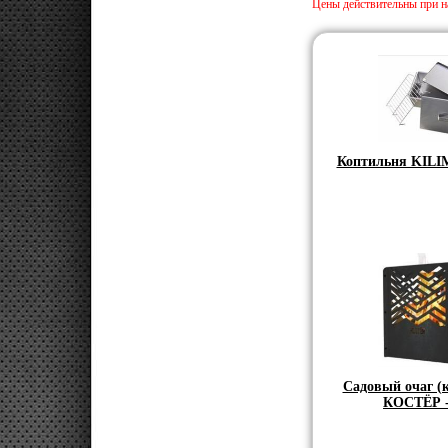
Цены действительны при на
Коптильня KIL
Садовый очаг (
КОСТЁР 