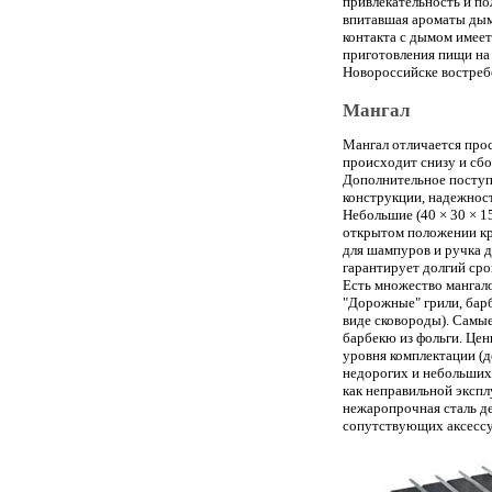
привлекательность и по
впитавшая ароматы дыма
контакта с дымом имеет
приготовления пищи на 
Новороссийске востребо
Мангал
Мангал отличается про
происходит снизу и сбо
Дополнительное поступ
конструкции, надежност
Небольшие (40 × 30 × 
открытом положении кр
для шампуров и ручка 
гарантирует долгий сро
Есть множество мангал
"Дорожные" грили, барб
виде сковороды). Самы
барбекю из фольги. Цен
уровня комплектации (д
недорогих и небольших 
как неправильной экспл
нежаропрочная сталь д
сопутствующих аксессуа