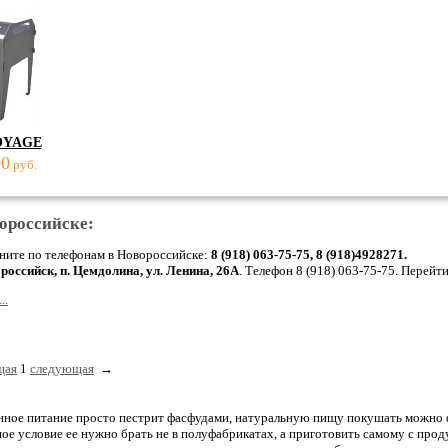
OYAGE
00
руб.
вороссийске:
ните по телефонам в Новороссийске:
8 (918) 063-75-75, 8 (918)4928271.
ороссийск, п. Цемдолина, ул. Ленина, 26А
. Телефон 8 (918) 063-75-75
. Перейти
..
щая
1
следующая
→
ное питание просто пестрит фасфудами, натуральную пищу покушать можно 
вное условие ее нужно брать не в полуфабрикатах, а приготовить самому с пр