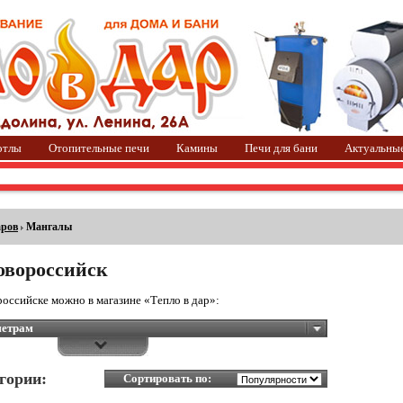
отлы
Отопительные печи
Камины
Печи для бани
Актуальны
аров
Мангалы
овороссийск
оссийске можно в магазине «Тепло в дар»:
метрам
гории:
Сортировать по: