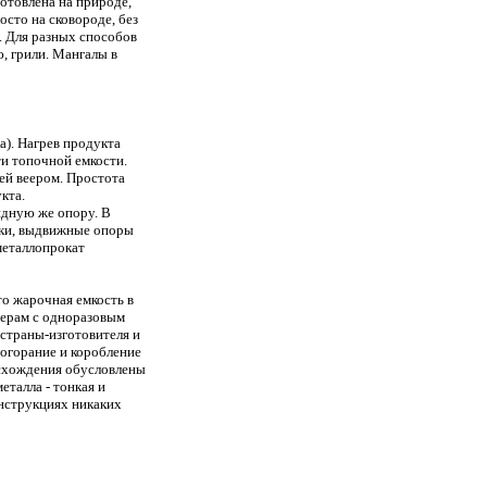
готовлена на природе,
сто на сковороде, без
. Для разных способов
, грили. Мангалы в
). Нагрев продукта
ти топочной емкости.
ей веером. Простота
кта.
идную же опору. В
жки, выдвижные опоры
металлопрокат
то жарочная емкость в
мерам с одноразовым
страны-изготовителя и
рогорание и коробление
исхождения обусловлены
еталла - тонкая и
онструкциях никаких