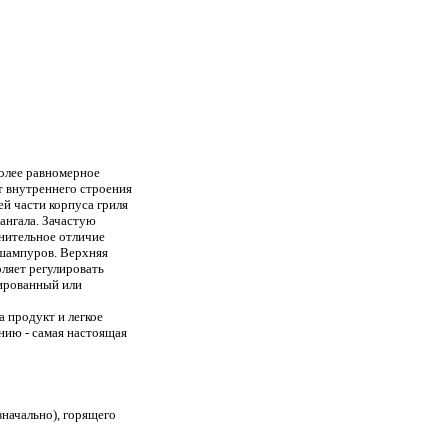
более равномерное
т внутреннего строения
ей части корпуса гриля
мангала. Зачастую
лнительное отличие
 шампуров. Верхняя
ляет регулировать
сированный или
а продукт и легкое
нию - самая настоящая
значально), горящего