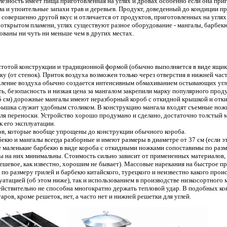
лезность имеет пища приготовленная на углях и дровах особенно если она при
 и упоительные запахи трав и деревьев. Продукт, доведенный до кондиции про
 совершенно другой вкус и отличается от продуктов, приготовленных на углях
открытом пламени, углях существуют разное оборудование - мангалы, барбекю
ваны ни чуть ни меньше чем в других местах.
стотой конструкции и традиционной формой (обычно выполняется в виде ящика
ку (от стенок). Приток воздуха возможен только через отверстия в нижней час
ление воздуха обычно создается интенсивным обмахиванием остывающих угл
ь, безопасность и низкая цена за мангалом закрепили марку популярного проду
15 см) дорожные мангалы имеют неразборный короб с откидной крышкой и отк
ышка служит удобным столиком. В конструкцию мангала входят съемные но
для переноски. Устройство хорошо продумано и сделано, достаточно толстый 
к его эксплуатации.
ов, которые вообще упрощены до конструкции обычного короба.
екю и мангалы всегда разборные и имеют размеры в диаметре от 37 см (если э
е маленькие барбекю в виде короба с откидными ножками сопоставимы по раз
ы на них минимальны. Стоимость сильно зависит от примененных материалов, 
ешевое, как известно, хорошим не бывает). Массовые нарекания на быстрое п
по размеру грилей и барбекю китайского, турецкого и неизвестно какого про
уатацией (об этом ниже), так и использованием в производстве низкосортного м
ействительно не способна многократно держать тепловой удар. В подобных к
ров, кроме решеток, нет, а часто нет и нижней решетки для углей.