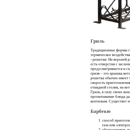
Гриль
Традиционные формы гри
термическое воздействи
- решетки. На верхней 
есть отверстия с засло
предусматривается и съ
гриля – это крышка кот
решетка обычно имеет т
скорость приготовления
откидной столик, на ко
Гриль, в силу своих ко
пропитывание блюда ды
коптильня. Существет н
Барбекю
способ приготовл
газа или электро
оборудования, и