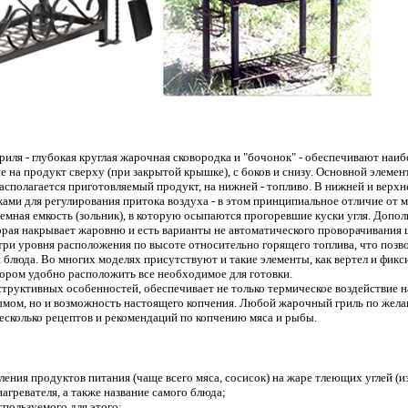
ля - глубокая круглая жарочная сковородка и "бочонок" - обеспечивают наи
е на продукт сверху (при закрытой крышке), с боков и снизу. Основной элемен
располагается приготовляемый продукт, на нижней - топливо. В нижней и верхн
нками для регулирования притока воздуха - в этом принципиальное отличие от 
емная емкость (зольник), в которую осыпаются прогоревшие куски угля. Допо
орая накрывает жаровню и есть варианты не автоматического проворачивания
ри уровня расположения по высоте относительно горящего топлива, что позво
 блюда. Во многих моделях присутствуют и такие элементы, как вертел и фик
тором удобно расположить все необходимое для готовки.
нструктивных особенностей, обеспечивает не только термическое воздействие н
мом, но и возможность настоящего копчения. Любой жарочный гриль по жела
есколько рецептов и рекомендаций по копчению мяса и рыбы.
ения продуктов питания (чаще всего мяса, сосисок) на жаре тлеющих углей (и
нагревателя, а также название самого блюда;
спользуемого для этого;